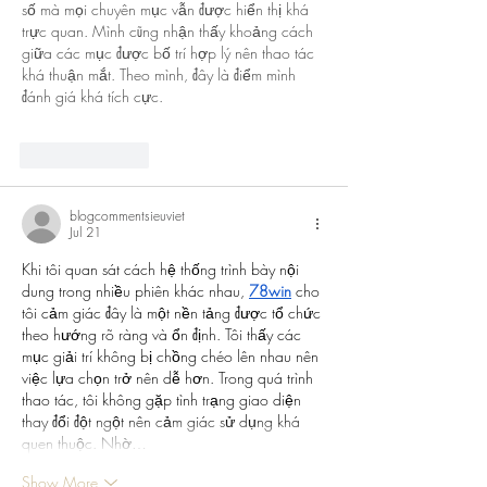
số mà mọi chuyên mục vẫn được hiển thị khá 
trực quan. Mình cũng nhận thấy khoảng cách 
giữa các mục được bố trí hợp lý nên thao tác 
khá thuận mắt. Theo mình, đây là điểm mình 
đánh giá khá tích cực.
Like
Reply
blogcommentsieuviet
Jul 21
Khi tôi quan sát cách hệ thống trình bày nội 
dung trong nhiều phiên khác nhau, 
78win
 cho 
tôi cảm giác đây là một nền tảng được tổ chức 
theo hướng rõ ràng và ổn định. Tôi thấy các 
mục giải trí không bị chồng chéo lên nhau nên 
việc lựa chọn trở nên dễ hơn. Trong quá trình 
thao tác, tôi không gặp tình trạng giao diện 
thay đổi đột ngột nên cảm giác sử dụng khá 
quen thuộc. Nhờ…
Show More