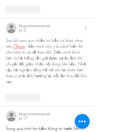
Like
Reply
blogcommentsieuviet
Jul 21
Sau khi xem qua nhiều trò bắn cá khác nhau 
trên 
78win
 , điều mình chú ý là cách hiển thị 
nhìn khá rõ và dễ theo dõi. Điều mình thích 
hơn là hệ thống vẫn giữ được sự ổn định khi 
chuyển đổi giữa nhiều nội dung liên tiếp. Nhờ 
vậy trải nghiệm tổng thể trở nên tự nhiên hơn 
thay vì phải định hướng lại mỗi lần thay đổi khu 
vực.
Like
Reply
blogcommentsieuviet
Jul 17
Trong quá trình tìm kiếm thông tin trước khi 