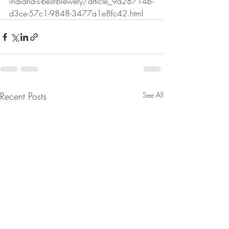
indiana-s-best-brewery/article_9a28714b-
d3ce-57c1-9848-3477a1e8fc42.html
Recent Posts
See All