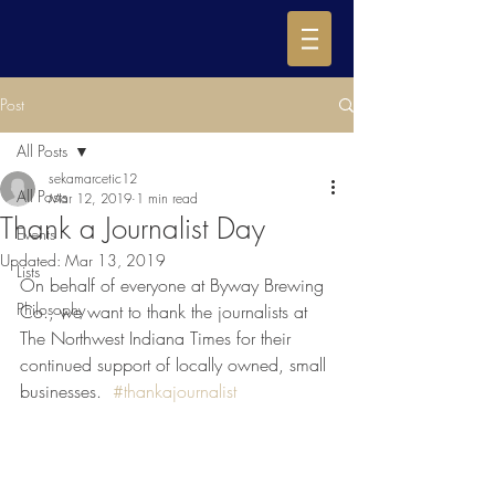
Post
All Posts
sekamarcetic12
All Posts
Mar 12, 2019
1 min read
Thank a Journalist Day
Events
Updated:
Mar 13, 2019
Lists
On behalf of everyone at Byway Brewing 
Philosophy
Co., we want to thank the journalists at 
The Northwest Indiana Times for their 
continued support of locally owned, small 
businesses.  
#thankajournalist