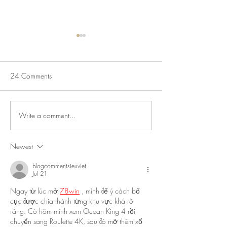
24 Comments
Seinfeld Trivia
Write a comment...
Beatles Brunch Presented by
Byway Brewing & LOCAL
219
Newest
blogcommentsieuviet
Jul 21
Ngay từ lúc mở 
78win
 , mình để ý cách bố 
cục được chia thành từng khu vực khá rõ 
ràng. Có hôm mình xem Ocean King 4 rồi 
chuyển sang Roulette 4K, sau đó mở thêm xổ 