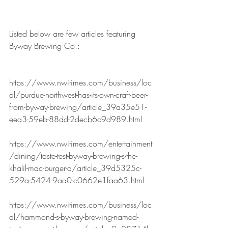
Listed below are few articles featuring 
Byway Brewing Co.:
https://www.nwitimes.com/business/loc
al/purdue-northwest-has-its-own-craft-beer-
from-byway-brewing/article_39a35e51-
eea3-59eb-88dd-2decb6c9d989.html
https://www.nwitimes.com/entertainment
/dining/taste-test-byway-brewing-s-the-
khalil-mac-burger-a/article_39d5325c-
529a-5424-9aa0-c0662e1faa63.html
https://www.nwitimes.com/business/loc
al/hammond-s-byway-brewing-named-